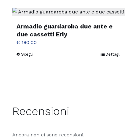
Armadio guardaroba due ante e
due cassetti Erly
€
180,00
Scegli
Dettagli
Questo
prodotto
ha
più
varianti.
Le
opzioni
Recensioni
possono
essere
scelte
Ancora non ci sono recensioni.