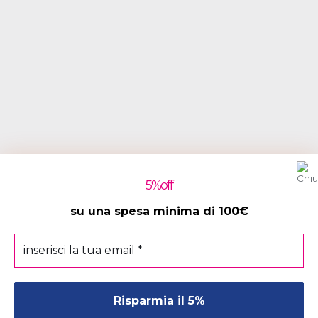
5
%off
su una spesa minima di 100€
inserisci
la
tua
email
*