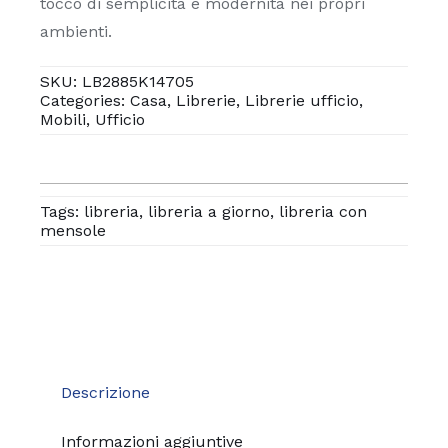
3
tocco di semplicità e modernità nei propri
vani
ambienti.
quantità
SKU:
LB2885K14705
Categories:
Casa
,
Librerie
,
Librerie ufficio
,
Mobili
,
Ufficio
Tags:
libreria
,
libreria a giorno
,
libreria con
mensole
Descrizione
Informazioni aggiuntive