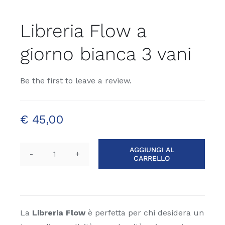
Libreria Flow a
giorno bianca 3 vani
Be the first to leave a review.
€
45,00
AGGIUNGI AL
CARRELLO
Libreria
Flow
a
giorno
bianca
La
Libreria Flow
è perfetta per chi desidera un