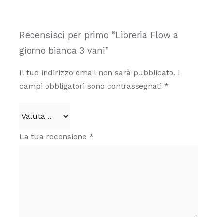
nella
pagina
del
Recensisci per primo “Libreria Flow a
prodotto
giorno bianca 3 vani”
Il tuo indirizzo email non sarà pubblicato.
I
campi obbligatori sono contrassegnati
*
La tua recensione
*