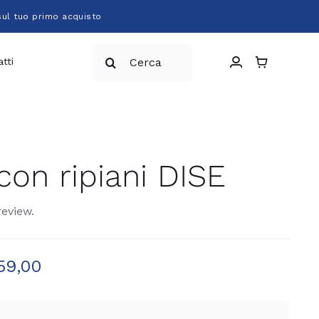
sul tuo primo acquisto
Cerca
tti
per:
 con ripiani DISE
review.
59,00