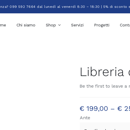
enza? 099 592 7664 dal lunedì al venerdì 8:30 – 18:30 | 5% di sconto 
ome
Chi siamo
Shop
Servizi
Progetti
Conta
Libreria
Be the first to leave a 
€
199,00
–
€
2
Ante