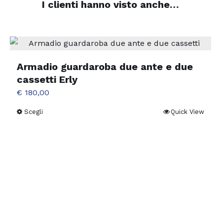
I clienti hanno visto anche…
Armadio guardaroba due ante e due
cassetti Erly
€
180,00
Scegli
Quick View
Questo
prodotto
ha
più
varianti.
Le
opzioni
possono