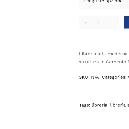
Libreria
con
ripiani
DISE
Libreria alta moderna D
quantità
struttura in Cemento E
SKU:
N/A
Categories:
Tags:
libreria
,
libreria 