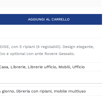

AGGIUNGI AL CARRELLO
ISE, con 5 ripiani (4 regolabili). Design elegante,
vo e optional con ante Rovere Gessato.
Casa
,
Librerie
,
Librerie ufficio
,
Mobili
,
Ufficio
a giorno
,
libreria con ripiani
,
mobile multiuso