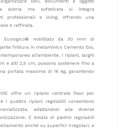
organizzare libri, documenti e oggetti
ura sobria ma sofisticata si integra
ti professionali e living, offrendo una
ale e raffinata.
lo Ecologico® nobilitato da 30 mm di
gante finitura in melaminico Cemento Evo,
temporaneo all’ambiente. I ripiani, larghi
m e alti 2,5 cm, possono sostenere fino a
una portata massima di 16 kg, garantendo
DISE offre un ripiano centrale fisso per
e i quattro ripiani regolabili consentono
sonalizzata, adattandosi alle diverse
nizzazione. È dotata di piedini regolabili
ivellamento anche su superfici irregolari, e