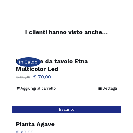
I clienti hanno visto anche…
Lampada da tavolo Etna
In Saldo!
Multicolor Led
Il
Il
€
70,00
€
80,00
prezzo
prezzo
Aggiungi al carrello
Dettagli
originale
attuale
era:
è:
€ 80,00.
€ 70,00.
Esaurito
Pianta Agave
€
60,00