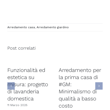
Arredamento casa
,
Arredamento giardino
Post correlati
unzionalità ed
Arredamento per
Prog
stetica su
la prima casa di
del 
isura: progetto
#GM:
vaca
i lavanderia
Minimalismo di
13 Otto
omestica
qualità a basso
costo
 Marzo 2025