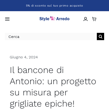
Salta
5% di sconto sul tuo primo acquisto
al
contenuto
Toggle
Navigation
Home
Cerca
per:
Chi siamo
Giugno 4, 2024
Shop
Il bancone di
Antonio: un progetto
Servizi
su misura per
Progetti
grigliate epiche!
Contatti