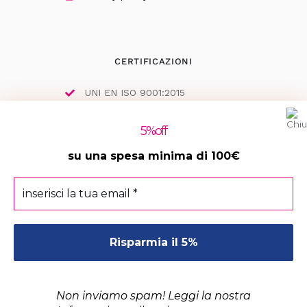
CERTIFICAZIONI
UNI EN ISO 9001:2015
5
%off
su una spesa minima di 100€
ISCRIZIONI
inserisci
MePA
la
tua
EmPULIA
email
*
ANAC
Non inviamo spam! Leggi la nostra