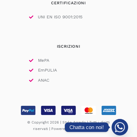
CERTIFICAZIONI
UNI EN ISO 9001:2015
ISCRIZIONI
MePA
EmPULIA
ANAC
© Copyright 2026 | Style Arredo | Tutti i diritti
Chatta con noi!
riservati | Powered by
Ad Astra Design