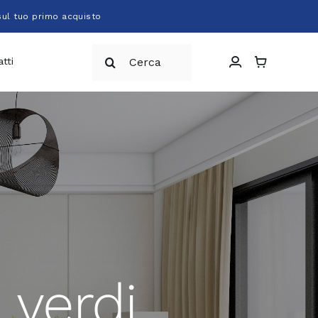
sul tuo primo acquisto
Cerca
tti
per:
 verdi