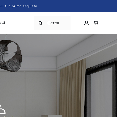
sul tuo primo acquisto
Cerca
tti
per:
è