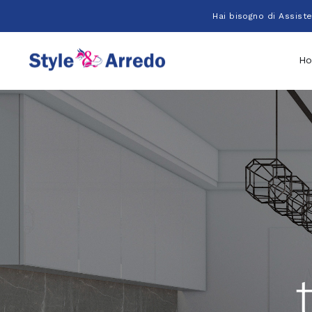
Salta
Hai bisogno di Assist
al
contenuto
H