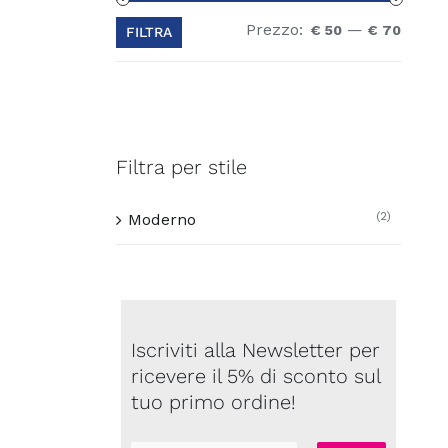
Prezzo:
—
Prezz
Prezz
€ 50
€ 70
FILTRA
Min
Max
Filtra per stile
(2)
Moderno
Iscriviti alla Newsletter per
ricevere il 5% di sconto sul
tuo primo ordine!