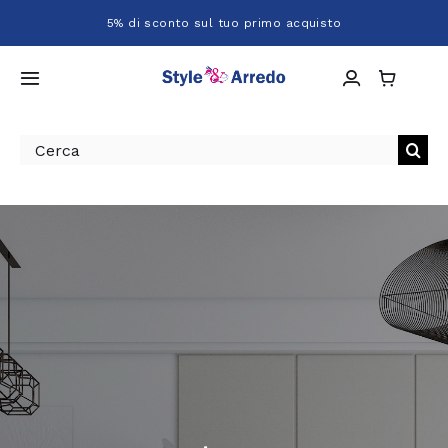
Salta
5% di sconto sul tuo primo acquisto
al
contenuto
Toggle
Navigation
Home
Cerca
per:
Chi siamo
Shop
Servizi
Progetti
Contatti