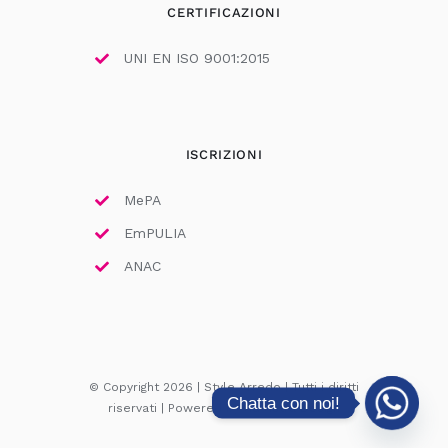
CERTIFICAZIONI
UNI EN ISO 9001:2015
ISCRIZIONI
MePA
EmPULIA
ANAC
© Copyright 2026 | Style Arredo | Tutti i diritti
Chatta con noi!
riservati | Powered by
Ad Astra Design