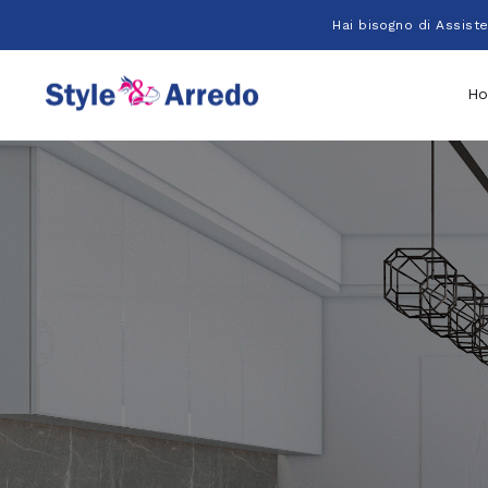
Salta
Hai bisogno di Assist
al
contenuto
H