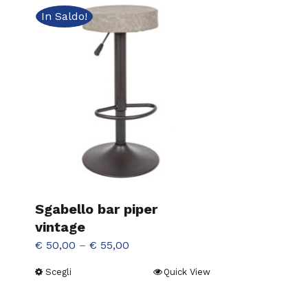
In Saldo!
Sgabello bar piper
vintage
€
50,00
–
€
55,00
Scegli
Quick View
Questo
prodotto