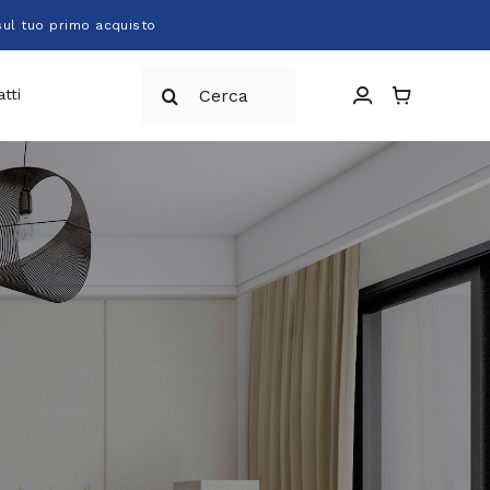
sul tuo primo acquisto
Cerca
tti
per: