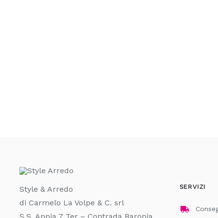
SERVIZI
Style & Arredo
di Carmelo La Volpe & C. srl
Consegn
S.S. Appia 7 Ter – Contrada Baronia