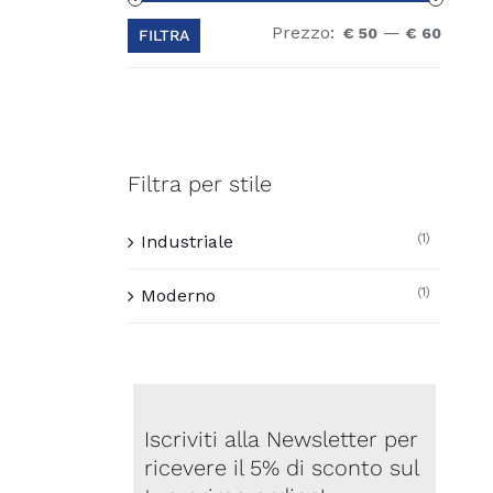
Prezzo:
—
Prezz
Prezz
€ 50
€ 60
FILTRA
Min
Max
Filtra per stile
(1)
Industriale
(1)
Moderno
Iscriviti alla Newsletter per
ricevere il 5% di sconto sul