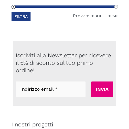
Prezzo:
—
Prez
Prez
€ 40
€ 50
FILTRA
Min
Max
Iscriviti alla Newsletter per ricevere
il 5% di sconto sul tuo primo
ordine!
Indirizzo
email
*
I nostri progetti