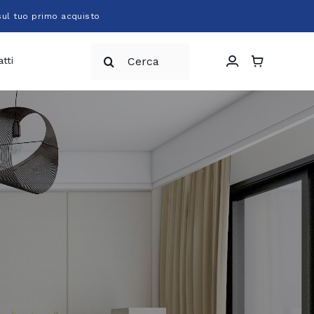
sul tuo primo acquisto
Cerca
tti
per: