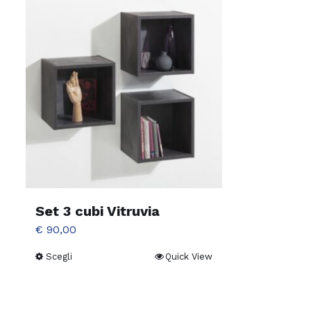
Set 3 cubi Vitruvia
€
90,00
Scegli
Quick View
Questo
prodotto
ha