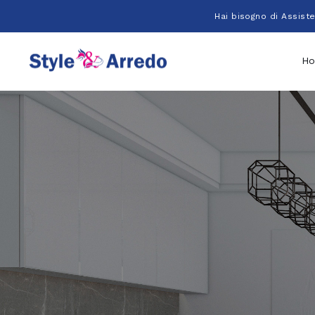
Salta
Hai bisogno di Assist
al
contenuto
H