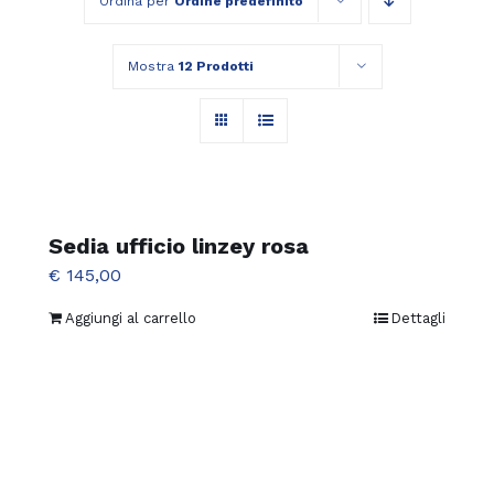
Ordina per
Ordine predefinito
Mostra
12 Prodotti
Sedia ufficio linzey rosa
€
145,00
Aggiungi al carrello
Dettagli