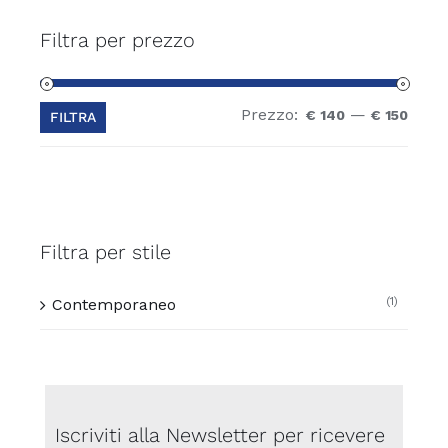
Filtra per prezzo
Prezzo:
—
Prez
Prez
€ 140
€ 150
FILTRA
Min
Max
Filtra per stile
(1)
Contemporaneo
Iscriviti alla Newsletter per ricevere