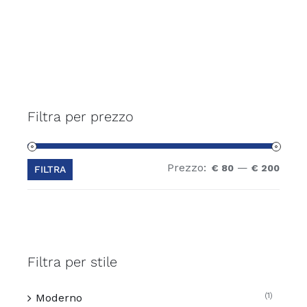
essere
scelte
nella
pagina
del
prodotto
Filtra per prezzo
Prezzo:
—
Prez
Prez
€ 80
€ 200
FILTRA
Min
Max
Filtra per stile
(1)
Moderno