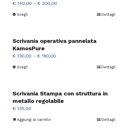
Le
€
140,00
–
€
200,00
opzioni
Scegli
Dettagli
Questo
possono
prodotto
essere
ha
scelte
più
Scrivania operativa pannelata
nella
varianti.
KamosPure
pagina
Le
€
130,00
–
€
190,00
del
opzioni
prodotto
Scegli
Dettagli
Questo
possono
prodotto
essere
ha
scelte
più
Scrivania Stampa con struttura in
nella
varianti.
metallo regolabile
pagina
Le
€
135,00
del
opzioni
prodotto
Aggiungi al carrello
Dettagli
possono