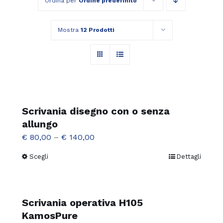
Ordina per
Ordine predefinito
Mostra
12 Prodotti
Scrivania disegno con o senza
allungo
€
80,00
–
€
140,00
Scegli
Dettagli
Questo
prodotto
ha
più
Scrivania operativa H105
varianti.
KamosPure