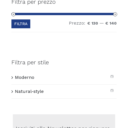
Filtra per prezzo
Prezzo:
—
Prez
Prez
€ 130
€ 140
FILTRA
Min
Max
Filtra per stile
(1)
Moderno
(1)
Natural-style