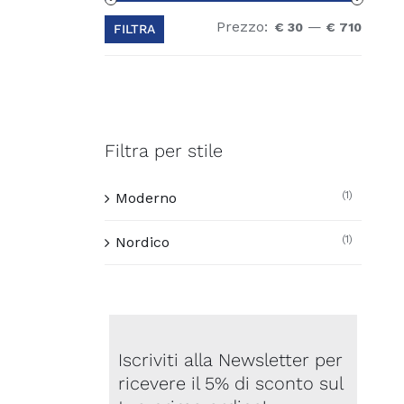
Prezzo:
—
Prezz
Prezz
€ 30
€ 710
FILTRA
Min
Max
Filtra per stile
(1)
Moderno
(1)
Nordico
Iscriviti alla Newsletter per
ricevere il 5% di sconto sul