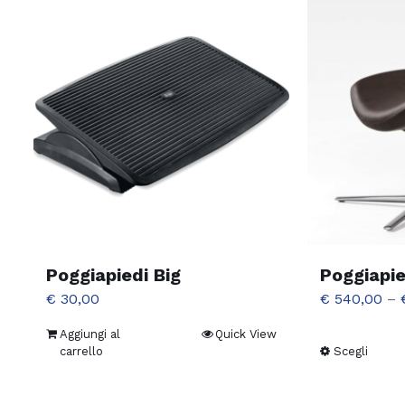
Poggiapiedi Big
Poggiapie
€
30,00
€
540,00
–
Aggiungi al
Quick View
carrello
Scegli
Ques
prodo
ha