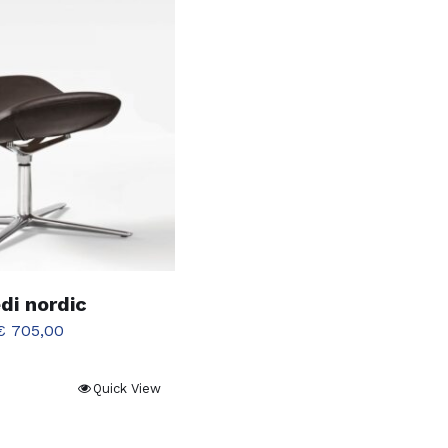
di nordic
€
705,00
Quick View
to
tto