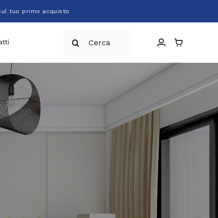
sul tuo primo acquisto
Cerca
tti
per: