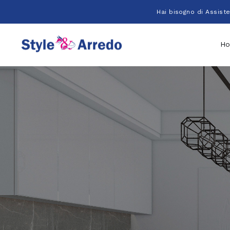
Salta
Hai bisogno di Assist
al
contenuto
H