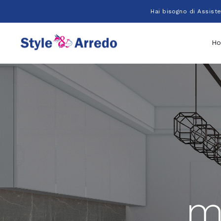
Salta
Hai bisogno di Assist
al
contenuto
H
m