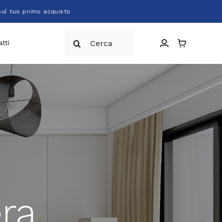
sul tuo primo acquisto
Cerca
tti
per:
ra