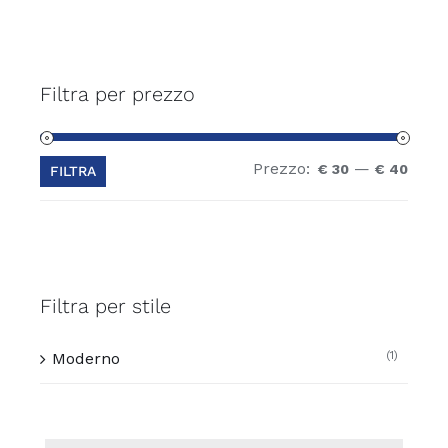
Filtra per prezzo
Prezzo:
—
Prez
Prez
€ 30
€ 40
FILTRA
Min
Max
Filtra per stile
(1)
Moderno