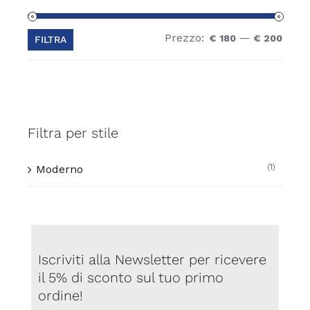
essere
scelte
Prezzo:
—
Prez
Prez
€ 180
€ 200
FILTRA
nella
Min
Max
pagina
del
prodotto
Filtra per stile
(1)
Moderno
Iscriviti alla Newsletter per ricevere
il 5% di sconto sul tuo primo
ordine!