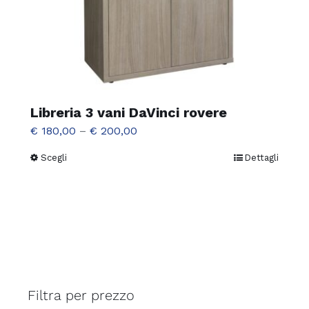
Libreria 3 vani DaVinci rovere
€
180,00
–
€
200,00
Scegli
Dettagli
Questo
prodotto
ha
più
varianti.
Le
opzioni
Filtra per prezzo
possono