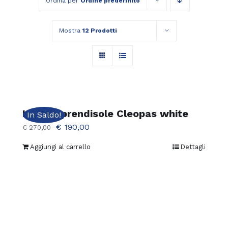
Ordina per
Ordine predefinito
Mostra
12 Prodotti
Lettino prendisole Cleopas white
In Saldo!
Il
Il
€
190,00
€
270,00
prezzo
prezzo
Aggiungi al carrello
Dettagli
originale
attuale
era:
è:
€ 270,00.
€ 190,00.