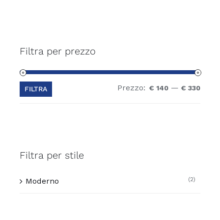
Filtra per prezzo
Prezzo:
—
Prez
Prez
€ 140
€ 330
FILTRA
Min
Max
Filtra per stile
(2)
Moderno