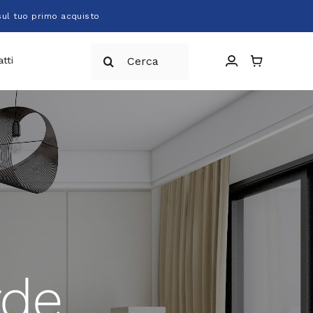
sul tuo primo acquisto
Cerca
tti
per:
rde