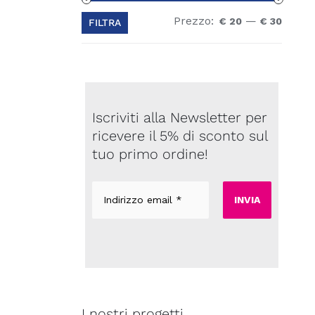
Prezzo:
—
Prezz
Prezz
€ 20
€ 30
FILTRA
Min
Max
Iscriviti alla Newsletter per
ricevere il 5% di sconto sul
tuo primo ordine!
Indirizzo
email
*
I nostri progetti