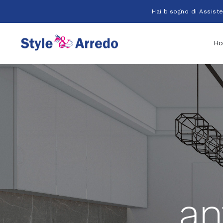
Salta
Hai bisogno di Assist
al
contenuto
H
an