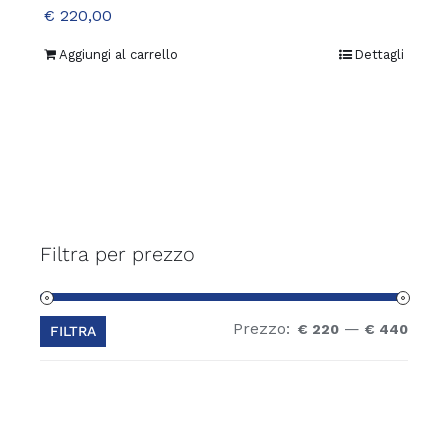
€
220,00
Aggiungi al carrello
Dettagli
Filtra per prezzo
Prezzo:
—
Prez
Prez
€ 220
€ 440
FILTRA
Min
Max