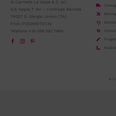
di Carmelo La Volpe & C. srl
Consegn
S.S. Appia 7 Ter – Contrada Baronia
Montagg
74027 S. Giorgio Jonico (TA)
Servizi
P.IVA IT02359570732
Telefono +39 099 592 7664
Consul
Proget
Realiz
© Cop