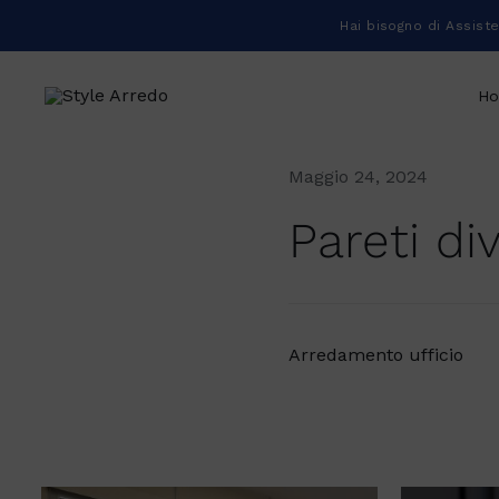
Salta
Hai bisogno di Assist
al
contenuto
H
Maggio 24, 2024
Pareti di
Arredamento ufficio