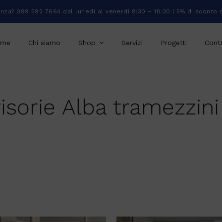
enza? 099 592 7664 dal lunedì al venerdì 8:30 – 18:30 | 5% di sconto 
ome
Chi siamo
Shop
Servizi
Progetti
Conta
visorie Alba tramezzini