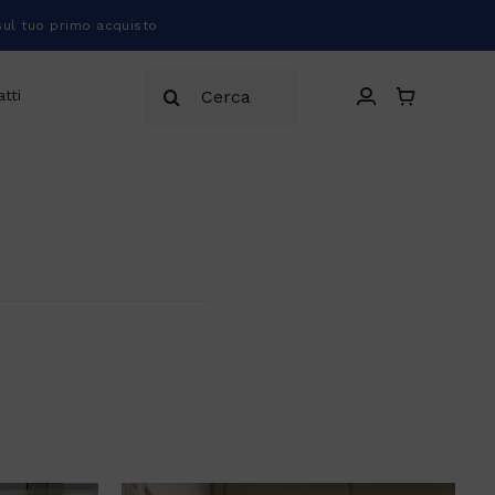
sul tuo primo acquisto
Cerca
tti
per: