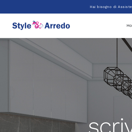
Salta
Hai bisogno di Assist
al
contenuto
H
scri