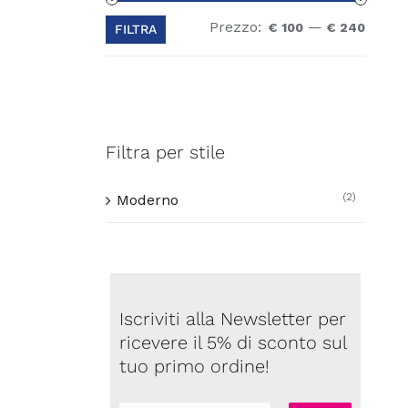
Prezzo:
—
Prezz
Prezz
€ 100
€ 240
FILTRA
Min
Max
Filtra per stile
(2)
Moderno
Iscriviti alla Newsletter per
ricevere il 5% di sconto sul
tuo primo ordine!