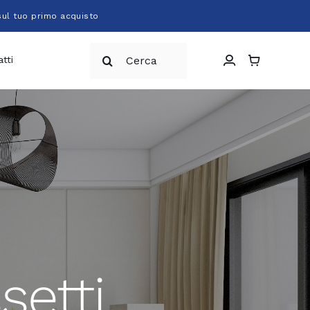
sul tuo primo acquisto
Cerca
tti
per:
setti